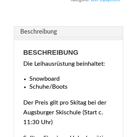
Kategorie:
Leih-Equipment
cm)
Menge
Beschreibung
BESCHREIBUNG
Die Leih­aus­rüs­tung beinhaltet:
Snow­board
Schuhe/Boots
Der Preis gilt pro Ski­tag bei der
Augs­bur­ger Ski­schu­le (Start c.
11:30 Uhr)