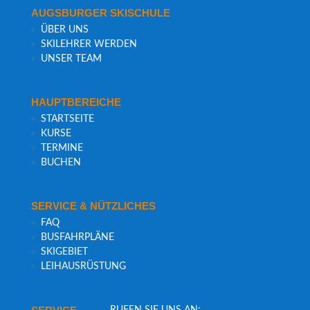
AUGS­BUR­GER SKISCHULE
ÜBER UNS
SKI­LEH­RER WERDEN
UNSER TEAM
HAUPT­BE­REI­CHE
START­SEI­TE
KUR­SE
TER­MI­NE
BUCHEN
SER­VICE & NÜTZLICHES
FAQ
BUS­FAHR­PLÄ­NE
SKI­GE­BIET
LEIH­AUS­RÜS­TUNG
RUFEN SIE UNS AN: