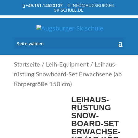
+49.151.14620107
INFO@AUGSBURGER-
SKISCHULE.DE
Seite wählen
Startseite
/
Leih-Equipment
/ Leih­aus­
rüs­tung Snow­board-Set Erwach­se­ne (ab
Kör­per­grö­ße 150 cm)
LEIH­AUS­
RÜS­TUNG
SNOW­
BOARD-SET
ERWACH­SE­