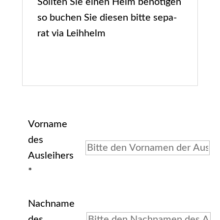
Soll­ten Sie einen Helm benö­ti­gen
so buchen Sie die­sen bit­te sepa­
rat via Leihhelm
Vorname
des
Ausleihers
*
Nachname
des