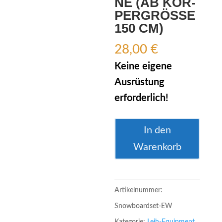
NE (AB KÖR­
PER­GRÖ­SSE 1
50 CM)
28,00
€
Keine eigene
Ausrüstung
erforderlich!
Leihausrüstung
In den
Snowboard-
Warenkorb
Set
Erwachsene
(ab
Artikelnummer:
Körpergröße
Snowboardset-EW
150