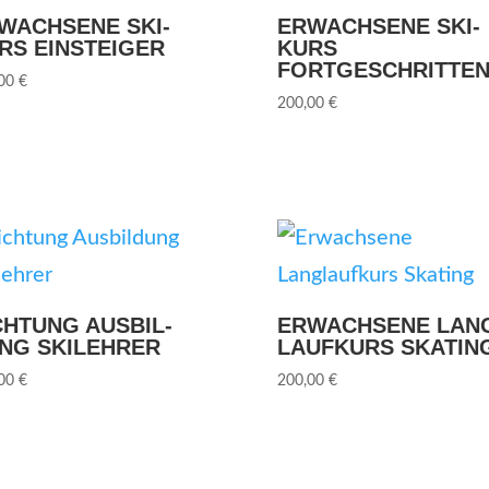
WACH­SE­NE SKI­
ERWACH­SE­NE SKI­
RS EINSTEIGER
KURS
FORTGESCHRITTE
,00
€
200,00
€
CH­TUNG AUS­BIL­
ERWACH­SE­NE LAN
NG SKILEHRER
LAUF­KURS SKATIN
,00
€
200,00
€