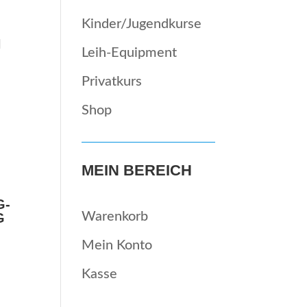
Kinder/Jugendkurse
N
Leih-Equipment
Privatkurs
Shop
MEIN BEREICH
G­
Waren­korb
G
Mein Kon­to
Kas­se