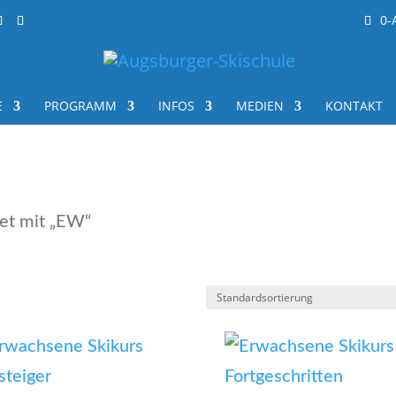
0-
E
PRO­GRAMM
INFOS
MEDI­EN
KON­TAKT
et mit „EW“