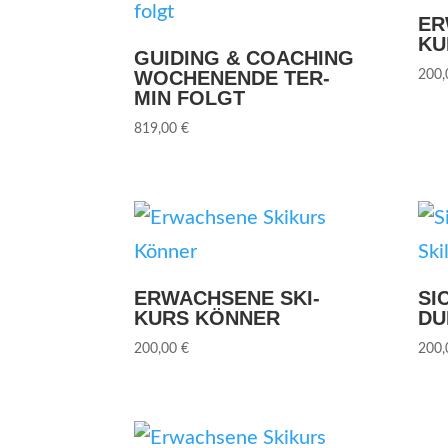
ER
KU
GUI­DING & COA­CHING
WOCHEN­EN­DE TER­
200
MIN FOLGT
819,00
€
ERWACH­SE­NE SKI­
SI
KURS KÖNNER
DU
200,00
€
200