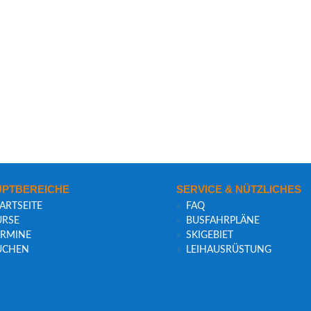
PT­BE­REI­CHE
SER­VICE & NÜTZLICHES
ART­SEI­TE
FAQ
R­SE
BUS­FAHR­PLÄ­NE
R­MI­NE
SKI­GE­BIET
UCHEN
LEIH­AUS­RÜS­TUNG