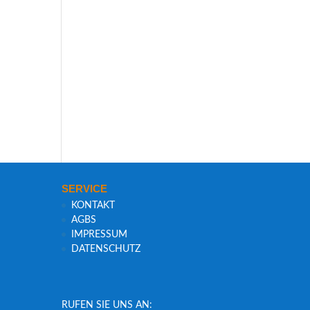
SER­VICE
KON­TAKT
AGBS
IMPRES­SUM
DATEN­SCHUTZ
RUFEN SIE UNS AN: