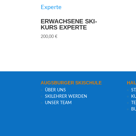
ERWACH­SE­NE SKI­
KURS EXPERTE
200,00
€
AUGS­BUR­GER SKISCHULE
HAU
ÜBER UNS
ST
SKI­LEH­RER WERDEN
KU
UNSER TEAM
TE
B