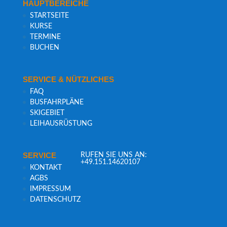
HAUPT­BE­REI­CHE
START­SEI­TE
KUR­SE
TER­MI­NE
BUCHEN
SER­VICE & NÜTZLICHES
FAQ
BUS­FAHR­PLÄ­NE
SKI­GE­BIET
LEIH­AUS­RÜS­TUNG
SER­VICE
RUFEN SIE UNS AN:
+49.151.14620107
KON­TAKT
AGBS
IMPRES­SUM
DATEN­SCHUTZ