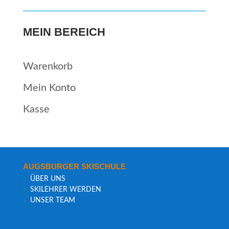
MEIN BEREICH
Waren­korb
Mein Kon­to
Kas­se
AUGS­BUR­GER SKISCHULE
ÜBER UNS
SKI­LEH­RER WERDEN
UNSER TEAM