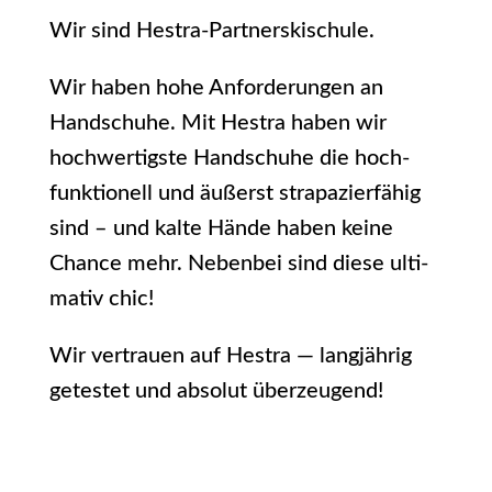
Wir sind Hestra-Partnerskischule.
Wir haben hohe Anfor­de­run­gen an
Hand­schu­he. Mit Hes­tra haben wir
hoch­wer­tigs­te Hand­schu­he die hoch­
funk­tio­nell und äußerst stra­pa­zier­fä­hig
sind – und kal­te Hän­de haben kei­ne
Chan­ce mehr. Neben­bei sind die­se ulti­
ma­tiv chic!
Wir ver­trau­en auf Hes­tra — lang­jäh­rig
getes­tet und abso­lut überzeugend!